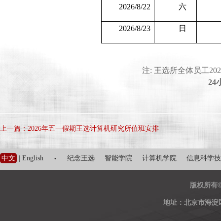
2026/8/22
六
2026/8/23
日
注: 王选所全体员工20
24
上一篇：2026年五一假期王选计算机研究所值班安排
·
中文
|
English
纪念王选
智能学院
计算机学院
信息科学技
版权所有
地址：北京市海淀区