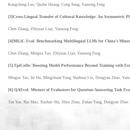
Kangcheng Luo, Quzhe Huang, Cong Jiang, Yansong Feng
[3]Cross-Lingual Transfer of Cultural Knowledge: An Asymmetric 
Chen Zhang, Zhiyuan Liao, Yansong Feng
[4]MiLiC-Eval: Benchmarking Multilingual LLMs for China’s Minor
Chen Zhang, Mingxu Tao, Zhiyuan Liao, Yansong Feng
[5] EpiCoDe: Boosting Model Performance Beyond Training with Ext
Mingxu Tao, Jie Hu, Mingchuan Yang, Yunhuai Liu, Dongyan Zhao, Yan
[6] QAEval: Mixture of Evaluators for Question-Answering Task Eva
Tan Yue, Rui Mao, Xuzhao Shi, Shuo Zhan, Zuhao Yang, Dongyan Zhao