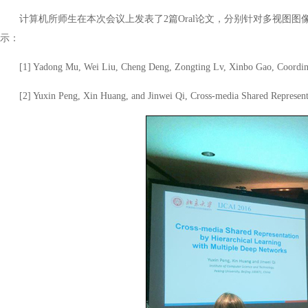
计算机所师生在本次会议上发表了2篇Oral论文，分别针对多视图
示：
[1] Yadong Mu, Wei Liu, Cheng Deng, Zongting Lv, Xinbo Gao, Coordinat
[2] Yuxin Peng, Xin Huang, and Jinwei Qi, Cross-media Shared Represent