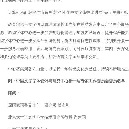
让互联网也能用上丰富多彩的字体。
计算机所副教授连宙辉围绕“个性化中文字库技术进展”做了主题汇
教育部语言文字信息管理司司长田立新在总结发言中肯定了中心取得
源，希望字体中心进一步加强规范化管理，加强内涵建设、提升综合能力
望字体中心进一步发挥产学研优势，努力打造标志性成果，特别要开展一
一步服务社会应用。设计与研究要兼顾，同时要服务教育；第四，要深化
和多边论坛等为主要举措，加强语言文字国际学术交流。
中心将集聚各方力量，以弘扬中华传统文化为己任，持续不断地推进
附：中国文字字体设计与研究中心新一届专家工作委员会委员名单
顾问：
原国家语委副主任、研究员 傅永和
北京大学计算机科学技术研究所教授 肖建国