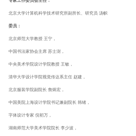
专家工作委员会主任：
北京大学计算机科学技术研究所副所长、研究员 汤帜
委员：
北京师范大学教授 王宁，
中国书法家协会主席 苏士澍，
中央美术学院设计学院教授 王敏，
清华大学设计学院视觉传达系主任 赵建，
北京服装学院副院长 詹炳宏，
中国美院上海设计学院书记兼副院长 韩绪，
字体设计专家 倪初万，
湖南师范大学美术学院院长 李少波，