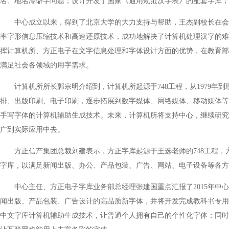
名、地名冷僻字问题；设计开发了国家《通用规范汉字表》的配套字库；
中心成立以来，得到了北京大学的大力支持与帮助，王杰副校长在会
率字形信息压缩技术和高速还原技术，成功地解决了计算机处理汉字的难
挥计算机所、方正电子在文字信息处理和字体设计方面的优势，在教育部
满足社会各领域的用字需求。
计算机所所长郭宗明介绍到，计算机所起源于748工程，从1979
排、出版印刷、电子印刷，逐步拓展到数字媒体、网络媒体、移动媒体等
手写字体的计算机辅助生成技术。未来，计算机所将支持中心，继续研究
广到实际应用中去。
方正信产集团总裁刘建表示，方正字库起源于王选老师的748工程
字库，以满足新闻出版、办公、产品包装、广告、网站、电子设备等各方
中心主任、方正电子字库业务部总经理张建国重点汇报了2015年中心
闻出版、产品包装、广告设计的高品质新字体，并将开发完成教科书专用
中文字库计算机辅助生成技术，让普通个人拥有自己的个性化字体；同时