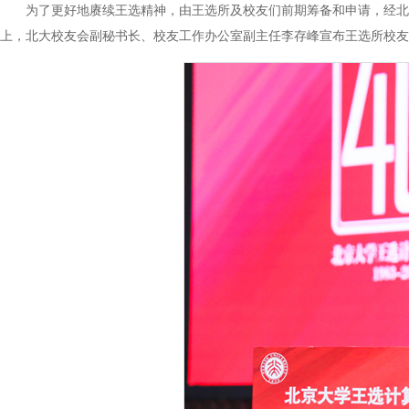
为了更好地赓续王选精神，由王选所及校友们前期筹备和申请，经北
上，北大校友会副秘书长、校友工作办公室副主任李存峰宣布王选所校友