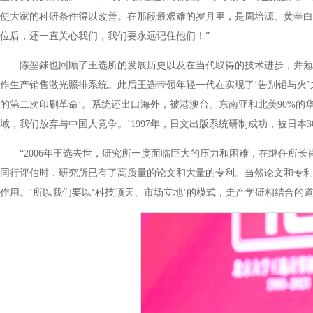
使大家的科研条件得以改善。在那段最艰难的岁月里，是周培源、黄辛白
位后，还一直关心我们，我们要永远记住他们！”
陈堃銶也回顾了王选所的发展历史以及在当代取得的技术进步，并勉励
作生产销售激光照排系统。此后王选带领年轻一代在实现了‘告别铅与火
的第二次印刷革命’。系统还出口海外，被港澳台、东南亚和北美90%的
域，我们放弃与中国人竞争。’1997年，日文出版系统研制成功，被日本
“2006年王选去世，研究所一度面临巨大的压力和困难，在继任所
同行评估时，研究所已有了高质量的论文和大量的专利。当然论文和专利
作用。’所以我们要以‘科技顶天、市场立地’的模式，走产学研相结合的