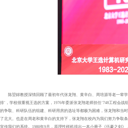
陈堃銶教授深情回顾了最初年代张龙翔、黄辛白、周培源等老一辈学校领
排’，学校很重视王选的方案，1976年委派张龙翔老师担任‘748工程会
的争取、科研队伍的组建、科研用房的选址等都极为困难，张龙翔和当时
了北大。也是在周老和黄辛白的支持下，张龙翔在校内为我们努力争取条
宣传我们的系统。1980年9月，原理性样机排出一本小册子《伍豪之剑