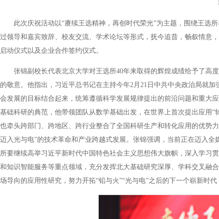
此次庆祝活动以“赓续王选精神，再创时代荣光”为主题，围绕王选
过领导和嘉宾致辞、校友交流、学术论坛等形式，抚今追昔，畅叙情意，
启动仪式以及企业合作签约仪式。
张锦副校长代表北京大学对王选所40年来取得的辉煌成绩给予了高
的敬意。他指出，习近平总书记在主持今年2月21日中共中央政治局就
会发展的目标结合起来，统筹遵循科学发展规律提出的前沿问题和重大应
基础科研的典范，他带领团队从数学基础出发，在世界上首次提出应用“
也牵头跨部门、跨地区、跨行业整合了全国科研生产和转化应用的优势力
迈入光与电”的技术革命和产业跨越式发展。张锦强调，当前正在迈入全
所要继续高举习近平新时代中国特色社会主义思想伟大旗帜，深入学习贯
和知识智能服务等重点领域，充分发挥北大基础研究深厚、学科交叉融合
场导向的应用性研究，努力开拓“铅与火”“光与电”之后的下一个崭新时