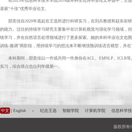
在2023年信息科学技术学院2019级本科生优秀毕业论文评选中
喜获“十佳”优秀毕业论文。
邵奕佳自2020年底起在王选所进行科研实习，在刘兵教授和赵东
的能力。过往的持续学习研究主要集中在计算机视觉与强化学习领域，但
续学习，并在自然语言处理领域进行了更多探索。她的本科毕业论文也围
训练-微调”两阶段，用持续学习的想法来不断增强预训练语言模型，并
本科期间，邵奕佳以一作或共同一作身份在ACL、EMNLP、IC
实习，综合绩点也位列年级第一。
·
中文
|
English
纪念王选
智能学院
计算机学院
信息科学技
版权所有