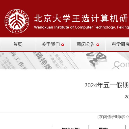
首页
关于我们
新闻公告
科学研
2024年五一
发
（在岗值班时间9:00