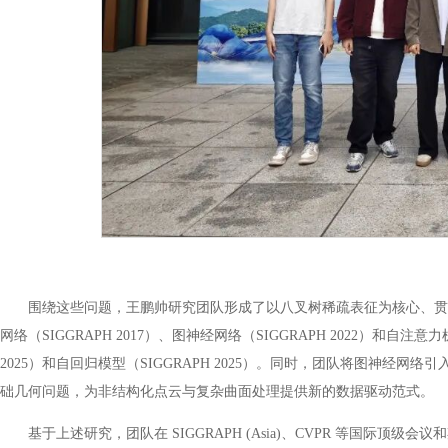
围绕这些问题，王鹏帅研究团队形成了以八叉树稀疏表征为核心、贯
网络（SIGGRAPH 2017）、图神经网络（SIGGRAPH 2022）和自注意
2025）和自回归模型（SIGGRAPH 2025）。同时，团队将图神经网络引入测地线
础几何问题，为非结构化点云与复杂曲面处理提供新的数据驱动范式。
基于上述研究，团队在 SIGGRAPH (Asia)、CVPR 等国际顶级会议和期刊