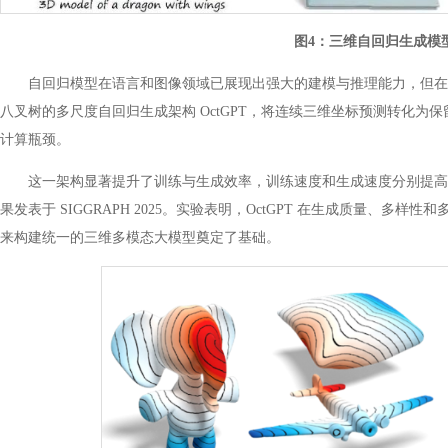
图4：三维自回归生成模型 O
自回归模型在语言和图像领域已展现出强大的建模与推理能力，但在
八叉树的多尺度自回归生成架构 OctGPT，将连续三维坐标预测转化为保
计算瓶颈。
这一架构显著提升了训练与生成效率，训练速度和生成速度分别提高 13
果发表于 SIGGRAPH 2025。实验表明，OctGPT 在生成质量
来构建统一的三维多模态大模型奠定了基础。