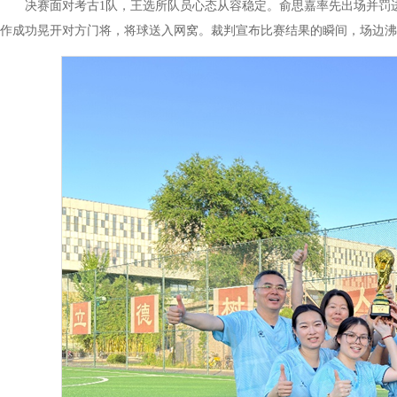
决赛面对考古1队，王选所队员心态从容稳定。俞思嘉率先出场并罚
作成功晃开对方门将，将球送入网窝。裁判宣布比赛结果的瞬间，场边沸