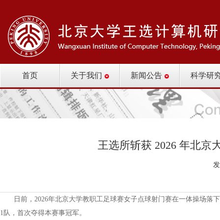
首页
关于我们
新闻公告
科学研
王选所斩获 2026 年
发
日前，2026年北京大学教职工足球赛女子点球射门赛在一体操场落
1队，首次夺得本赛事冠军。