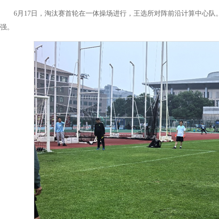
6月17日，淘汰赛首轮在一体操场进行，王选所对阵前沿计算中心
强。