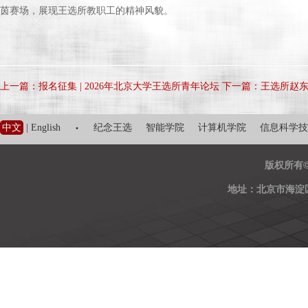
茵赛场，展现王选所教职工的精神风貌。
上一篇：报名征集 | 2026年北京大学王选所青年论坛
下一篇：王选所赵东
·
中文
|
English
纪念王选
智能学院
计算机学院
信息科学技
版权所有
地址：北京市海淀区