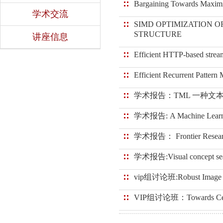
Bargaining Towards Maximiz
学术交流
SIMD OPTIMIZATION O
STRUCTURE
讲座信息
Efficient HTTP-based strea
Efficient Recurrent Patter
学术报告：TML 一种文
学术报告: A Machine Learning
学术报告： Frontier Research
学术报告:Visual concept searc
vip组讨论班:Robust Image Co
VIP组讨论班：Towards Certifi