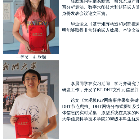
桂欣璐同学踏实勤勉，研究态度严
写分析算法、数字水印技术和矩阵嵌入
身份发表会议论文三篇。
毕业论文《基于矩阵构造和局部搜
明能够取得非常好的嵌入效果。本论文被
一等奖：桂欣璐
李晨同学在实习期间，学习并研究了
研发工作，开发了BT-DHT文件元信息
论文《大规模P2P网络事件采集关
DHT节点爬虫、DHT网络分布式探针
体信息的实时采集，原型系统在真实的Bit
大学信息科学技术学院2008级本科生优