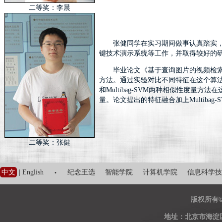
二等奖：李晨
张健同学在实习期间做事认真踏实，
键技术演示系统等工作，并取得较好的
毕业论文《基于查询图片的视频检
方法。通过实验对比不同特征在这个算
和Multibag-SVM两种相似性度量方法
量。论文提出的特征融合加上Multiba
二等奖：张健
·
中文
|
English
纪念王选
智能学院
计算机学院
信息科学技
版权所有
地址：北京市海淀区