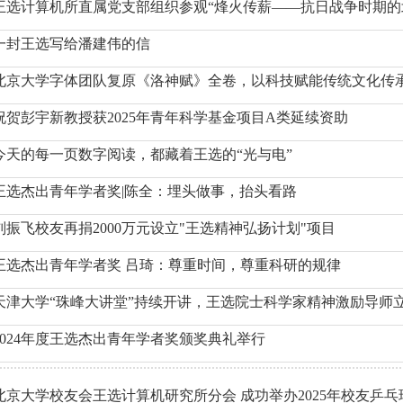
王选计算机所直属党支部组织参观“烽火传薪——抗日战争时期的
一封王选写给潘建伟的信
北京大学字体团队复原《洛神赋》全卷，以科技赋能传统文化传
祝贺彭宇新教授获2025年青年科学基金项目A类延续资助
今天的每一页数字阅读，都藏着王选的“光与电”
王选杰出青年学者奖|陈全：埋头做事，抬头看路
刘振飞校友再捐2000万元设立"王选精神弘扬计划"项目
王选杰出青年学者奖 吕琦：尊重时间，尊重科研的规律
天津大学“珠峰大讲堂”持续开讲，王选院士科学家精神激励导师
2024年度王选杰出青年学者奖颁奖典礼举行
北京大学校友会王选计算机研究所分会 成功举办2025年校友乒