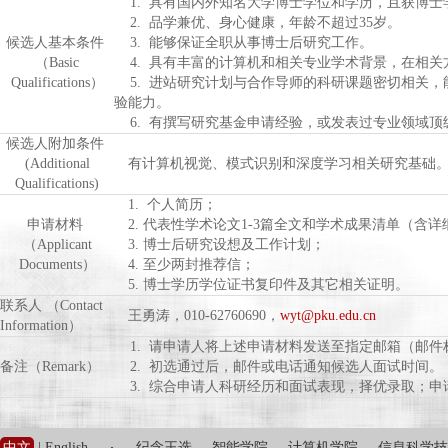
1. 具有国内外知名大学博士学位和学历，且获博士
2. 品学兼优、身心健康，年龄不超过35岁。
候选人基本条件
3. 能够保证全职从事博士后研究工作。
（Basic
4. 具有丰富的计算机和相关专业学术背景，在相关
Qualifications）
5. 进站研究计划与合作导师的科研课题密切相关，
验能力。
6. 有撰写研究基金申请经验，或发表过专业领域顶
候选人附加条件
(Additional
有计算机视觉、模式识别和深度学习相关研究基础
Qualifications)
1. 个人简历；
申请材料
2. 代表性学术论文1-3篇全文和学术成果清单（含详
（Applicant
3. 博士后研究设想及工作计划；
Documents）
4. 至少两封推荐信；
5. 博士学历学位证书复印件及其它相关证明。
联系人 （Contact
王勇涛，010-62760690，
wyt@pku.edu.cn
Information）
1. 请申请人将上述申请材料发送至指定邮箱（邮件标
备注（Remark）
2. 初选通过后，邮件或电话通知候选人面试时间。
3. 综合申请人科研经历和面试表现，择优录取；申
中文
|
English
纪念王选
智能学院
计算机学院
信息科学技