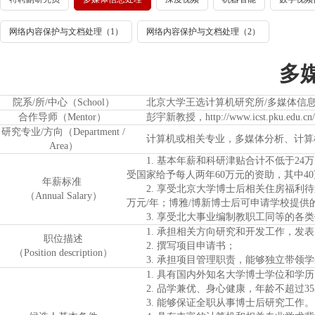
网络内容保护与文档处理（1）
网络内容保护与文档处理（2）
多
院系/所/中心（School）
北京大学王选计算机研究所/多媒体信息
合作导师（Mentor）
彭宇新教授，http://www.icst.pku.edu.cn/m
研究专业/方向（Department /
计算机或相关专业，多媒体分析、计算机
Area）
1. 基本年薪和科研津贴合计不低于24万
受国家给予每人两年60万元的资助，其中4
年
薪
标准
2. 享受北京大学博士后相关住房福利待遇
（Annual Salary）
万元/年；博雅/博新博士后可申请学校提供
3. 享受北大事业编制教职工同等的各类
1. 承担相关方向研究和开发工作，发表
职位描述
2. 撰写项目申请书；
（Position description）
3. 承担项目管理职责，能够独立带领学
1. 具有国内外知名大学博士学位和学历
2. 品学兼优、身心健康，年龄不超过3
3. 能够保证全职从事博士后研究工作。