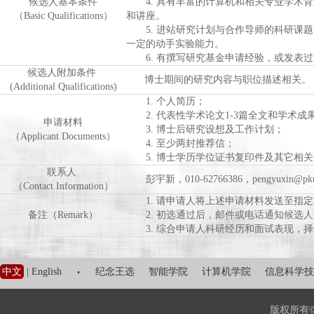
候选人基本条件
4. 具有丰富的计算机和相关专业学术背
（Basic Qualifications）
和讲座。
5. 进站研究计划与合作导师的科研课题
一定的动手实验能力。
6. 有撰写研究基金申请经验，或发表过
候选人附加条件
博士期间的研究内容与职位描述相关。
(Additional Qualifications)
1. 个人简历；
2. 代表性学术论文1-3篇全文和学术成
申请材料
3. 博士后研究设想及工作计划；
（Applicant Documents）
4. 至少两封推荐信；
5. 博士学历学位证书复印件及其它相关
联系人
彭宇新，010-62766386，pengyuxin@pku.
（Contact Information）
1. 请申请人将上述申请材料发送至指定
备注（Remark）
2. 初选通过后，邮件或电话通知候选人
3. 综合申请人科研经历和面试表现，择
·
中文
|
English
纪念王选
智能学院
计算机学院
信息科学技
版权所有