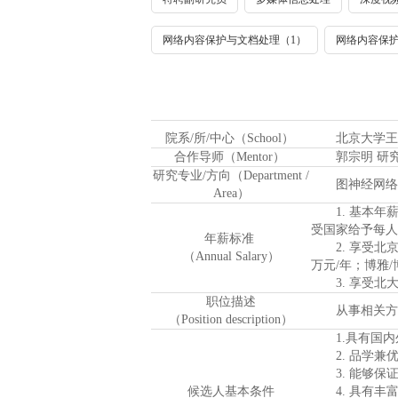
网络内容保护与文档处理（1）
网络内容保护
院系/所/中心（School）
北京大学王选
合作导师（Mentor）
郭宗明 研
研究专业/方向（Department /
图神经网络、
Area）
1. 基本年薪
受国家给予每人
年
薪
标准
2. 享受北京
（Annual Salary）
万元/年；博雅
3. 享受北
职位描述
从事相关方向
（Position description）
1.具有国内
2. 品学兼优
3. 能够保
候选人基本条件
4. 具有丰