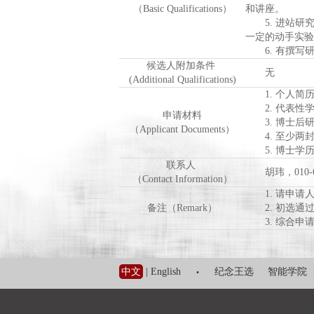
（Basic Qualifications）
和讲座。
5. 进站研
一定的动手实验
6. 有撰写
候选人附加条件
无
(Additional Qualifications)
1. 个人简
2. 代表性学
申请材料
3. 博士后
（Applicant Documents）
4. 至少两
5. 博士学
联系人
胡玮，010-6276
（Contact Information）
1. 请申请人
备注（Remark）
2. 初选通
3. 综合申
·
中文
|
English
纪念王选
智能学院